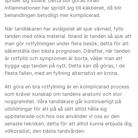
sprider sig vidare. Detta bör göras innan
inflammationen har spridit sig till käkbenet, då blir
behandlingen betydligt mer komplicerad.
När tandläkaren har avlägsnat all sjuk vävnad, fylls
tanden med olika material. Ibland är tanden så sjuk att
man gör rotfyllningen under flera besök, detta för att
säkerställa den bästa prognosen. Därefter, när tanden
är rotfylld och symptomen är borta, väljer man att
bygga upp tanden på nytt. Detta kan då göras, i de
flesta fallen, med en fyllning alternativt en krona.
Att göra en bra rotfyllning är en komplicerad process
som kräver kunskap om tandens anatomi och stor
noggrannhet. Våra tandläkare går kontinuerligt på
utbildningar för att på så sätt alltid hålla sig
uppdaterade och hos oss använder vi oss av den
senaste tekniken, detta för att alltid kunna erbjuda dig,
villkorslöst, den bästa tandvården.